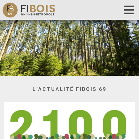
Accueil
Fibois 69
La filière
Nos actions
Les outils
Déclaration de chantier
Contact
L'ACTUALITÉ FIBOIS 69