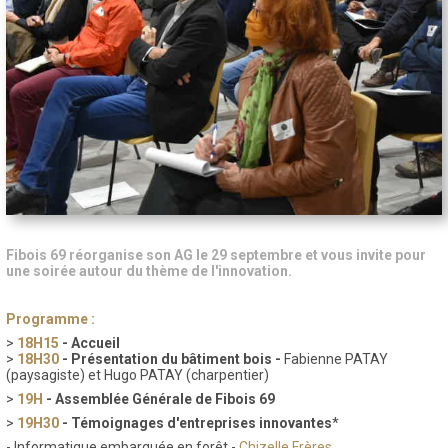
Fibois 69 réorganise son AG le 29 septembre et vous invite pour
une soirée autour du thème de l'innovation.
Programme :
>
18H15
- Accueil
>
18H30
- Présentation du bâtiment bois -
Fabienne PATAY
(paysagiste) et Hugo PATAY (charpentier)
>
19H
- Assemblée Générale de Fibois 69
>
19H30
- Témoignages d'entreprises innovantes
*
- Informatique embarquée en forêt -
Chizelle Frères