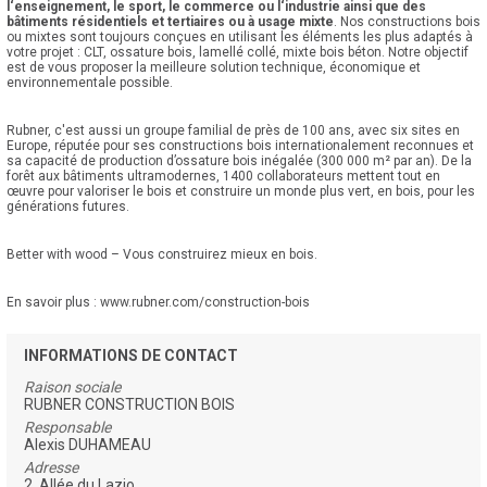
l‘enseignement, le sport, le commerce ou l‘industrie ainsi que des
bâtiments résidentiels et tertiaires ou à usage mixte
. Nos constructions bois
ou mixtes sont toujours conçues en utilisant les éléments les plus adaptés à
votre projet : CLT, ossature bois, lamellé collé, mixte bois béton. Notre objectif
est de vous proposer la meilleure solution technique, économique et
environnementale possible.
Rubner, c'est aussi un groupe familial de près de 100 ans, avec six sites en
Europe, réputée pour ses constructions bois internationalement reconnues et
sa capacité de production d’ossature bois inégalée (300 000 m² par an). De la
forêt aux bâtiments ultramodernes, 1400 collaborateurs mettent tout en
œuvre pour valoriser le bois et construire un monde plus vert, en bois, pour les
générations futures.
Better with wood – Vous construirez mieux en bois.
En savoir plus : www.rubner.com/construction-bois
INFORMATIONS DE CONTACT
Raison sociale
RUBNER CONSTRUCTION BOIS
Responsable
Alexis DUHAMEAU
Adresse
2, Allée du Lazio