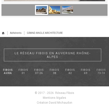
Adhérents
GRAND ANGLE ARCHITECTURE
LE RÉSEAU FIBOIS EN AUVERGNE RHÔNE-
ALPES
FIBOIS
FIBOIS
FIBOIS
FIBOIS
FIBOIS
FIBOIS
FIBOIS
AURA
01
07-26
38
42
69
73-74
© 2017 - 2026 Réseau Fibois
Mentions légales
Création David Michaudon