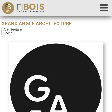
Accueil
GRAND ANGLE ARCHITECTURE
Fibois 69
Architecture
Rhône
La filière
Nos actions
Les outils
Déclaration de chantier
Contact