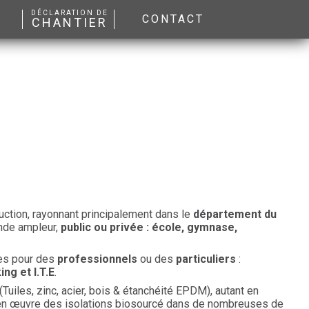
DÉCLARATION DE
CONTACT
CHANTIER
uction, rayonnant principalement dans le
département du
ande ampleur,
public ou privée : école, gymnase,
tes pour des
professionnels
ou des
particuliers
:
ng et I.T.E
.
Tuiles, zinc, acier, bois & étanchéité EPDM), autant en
s en œuvre des isolations biosourcé dans de nombreuses de