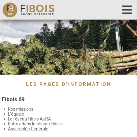
Accueil
Fibois 69
La filière
Nos actions
Les outils
Déclaration de chantier
LES PAGES D'INFORMATION
Contact
Fibois 69
Nos missions
L'équipe
Le réseau Fibois AuRA
Entrez dans le réseau Fibois !
Assemblée Générale