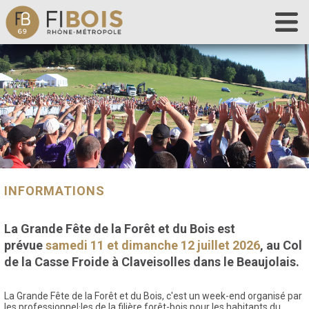
Accueil
Fibois 69
La filière
Nos actions
Les outils
Déclaration de chantier
INFORMATIONS
Contact
La Grande Fête de la Forêt et du Bois est
prévue
samedi 11 et dimanche 12 juillet 2026
, au Col
de la Casse Froide à Claveisolles dans le Beaujolais.
La Grande Fête de la Forêt et du Bois, c'est un week-end organisé par
les professionnel·les de la filière forêt-bois pour les habitants du