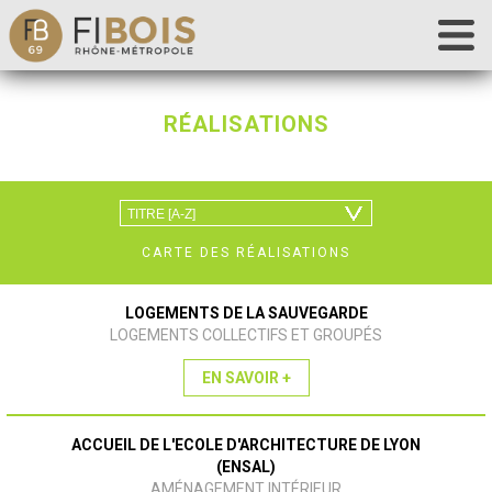
Accueil
RÉALISATIONS
Fibois 69
La filière
Nos actions
Les outils
CARTE DES RÉALISATIONS
Déclaration de chantier
Contact
LOGEMENTS DE LA SAUVEGARDE
LOGEMENTS COLLECTIFS ET GROUPÉS
EN SAVOIR +
ACCUEIL DE L'ECOLE D'ARCHITECTURE DE LYON
(ENSAL)
AMÉNAGEMENT INTÉRIEUR